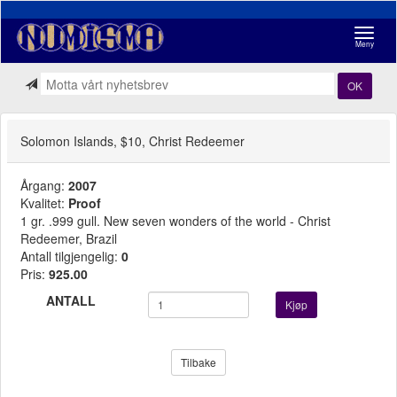
Navigasj
Meny
OK
Solomon Islands, $10, Christ Redeemer
Årgang:
2007
Kvalitet:
Proof
1 gr. .999 gull. New seven wonders of the world - Christ
Redeemer, Brazil
Antall tilgjengelig:
0
Pris:
925.00
ANTALL
Kjøp
Tilbake