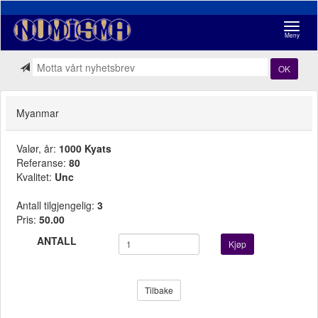
Navigasj
Meny
OK
Myanmar
Valør, år:
1000 Kyats
Referanse:
80
Kvalitet:
Unc
Antall tilgjengelig:
3
Pris:
50.00
ANTALL
Kjøp
Tilbake