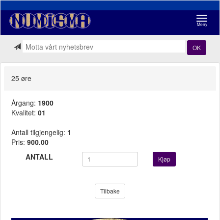
Navigasj
Meny
OK
25 øre
Årgang:
1900
Kvalitet:
01
Antall tilgjengelig:
1
Pris:
900.00
ANTALL
Kjøp
Tilbake