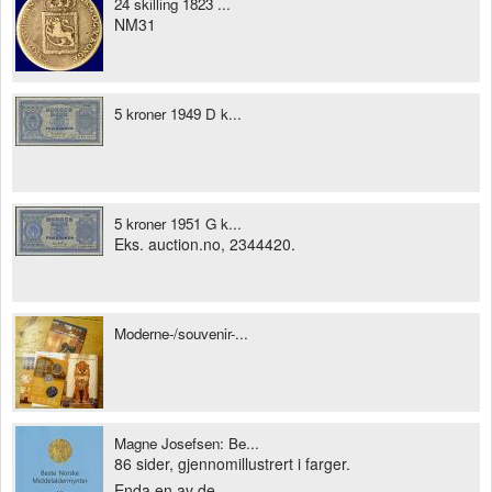
24 skilling 1823 ...
NM31
5 kroner 1949 D k...
5 kroner 1951 G k...
Eks. auction.no, 2344420.
Moderne-/souvenir-...
Magne Josefsen: Be...
86 sider, gjennomillustrert i farger.
Enda en av de...