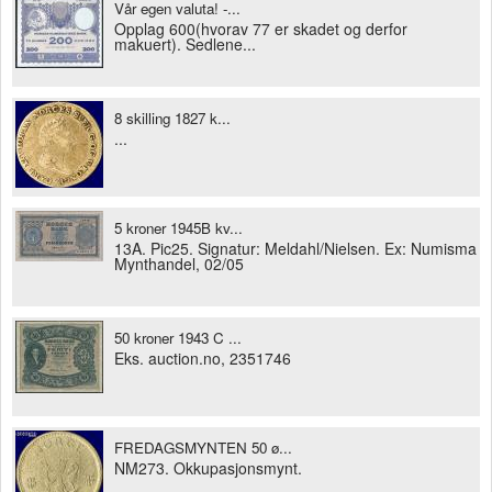
Vår egen valuta! -...
Opplag 600(hvorav 77 er skadet og derfor
makuert). Sedlene...
8 skilling 1827 k...
...
5 kroner 1945B kv...
13A. Pic25. Signatur: Meldahl/Nielsen. Ex: Numisma
Mynthandel, 02/05
50 kroner 1943 C ...
Eks. auction.no, 2351746
FREDAGSMYNTEN 50 ø...
NM273. Okkupasjonsmynt.