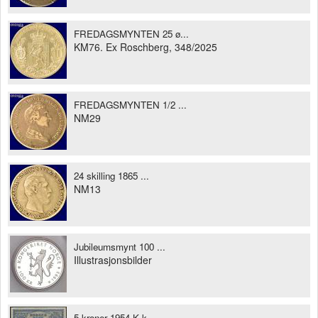
FREDAGSMYNTEN 25 ø...
KM76. Ex Roschberg, 348/2025
FREDAGSMYNTEN 1/2 ...
NM29
24 skilling 1865 ...
NM13
Jubileumsmynt 100 ...
Illustrasjonsbilder
5 kroner 1954 K k...