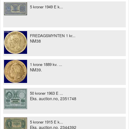
5 kroner 1949 E k...
FREDAGSMYNTEN 1 kr...
NM38
1 krone 1889 kv. ...
NM39.
50 kroner 1963 E ...
Eks. auction.no, 2351748
5 kroner 1915 E k...
Eks. auction.no, 2344392