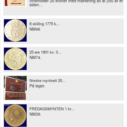
Inneholder 20 kroner med markering av at 250 år er
siden...
8 skilling 1775 k...
NM46
25 øre 1901 kv. 0...
NM74.
Norske myntsett 20...
På lager.
FREDAGSMYNTEN 1 kr...
NM39.