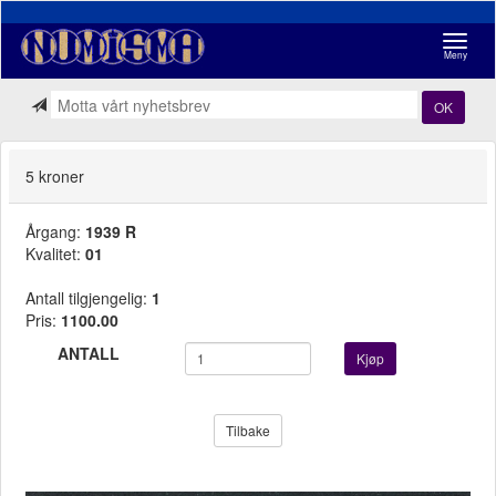
Navigasj
Meny
OK
5 kroner
Årgang:
1939 R
Kvalitet:
01
Antall tilgjengelig:
1
Pris:
1100.00
ANTALL
Kjøp
Tilbake