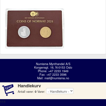
Numisma Mynthandel A/S
Kongensgt. 16, N-0153 Oslo
Phone: +47 2233 1949
Fax: +47 2233 3596
Mail:
mail@numisma.no
Handlekurv
Antall varer:
0
Varer:
111