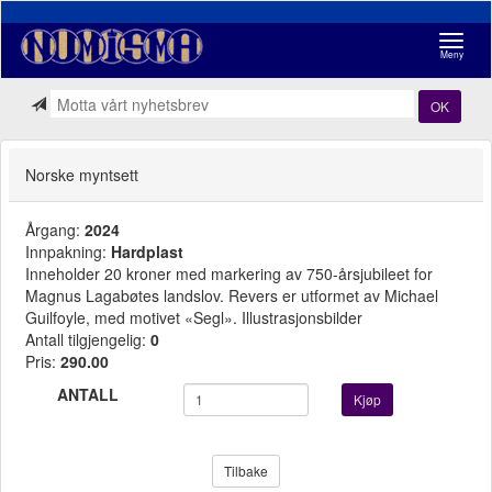
Navigasj
Meny
OK
Norske myntsett
Årgang:
2024
Innpakning:
Hardplast
Inneholder 20 kroner med markering av 750-årsjubileet for
Magnus Lagabøtes landslov. Revers er utformet av Michael
Guilfoyle, med motivet «Segl». Illustrasjonsbilder
Antall tilgjengelig:
0
Pris:
290.00
ANTALL
Kjøp
Tilbake