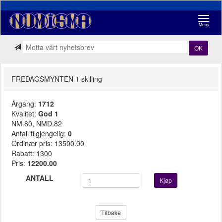
Navigasj
Meny
OK
FREDAGSMYNTEN 1 skilling
Årgang:
1712
Kvalitet:
God 1
NM.80, NMD.82
Antall tilgjengelig:
0
Ordinær pris: 13500.00
Rabatt: 1300
Pris:
12200.00
ANTALL
Kjøp
Tilbake