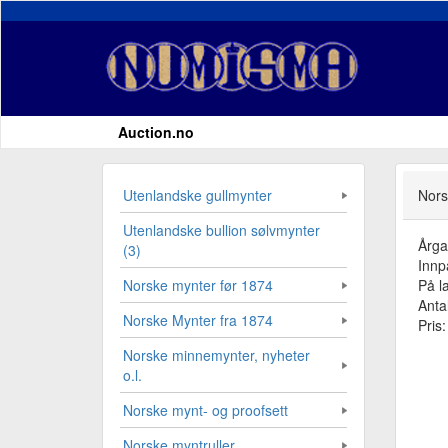
Auction.no
Utenlandske gullmynter
Nors
Utenlandske bullion sølvmynter
Årg
(3)
Innp
På l
Norske mynter før 1874
Antal
Norske Mynter fra 1874
Pris
Norske minnemynter, nyheter
o.l.
Norske mynt- og proofsett
Norske myntruller