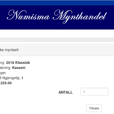
ke myntsett
ang:
2018 Klassisk
akning:
Kassett
ager.
l tilgjengelig:
1
:
225.00
ANTALL
Tilbake