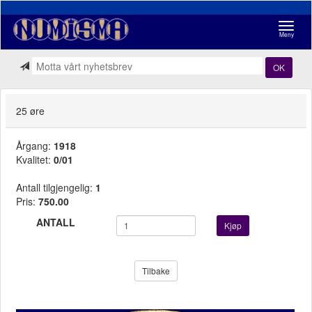
Navigasj
Meny
OK
25 øre
Årgang:
1918
Kvalitet:
0/01
Antall tilgjengelig:
1
Pris:
750.00
ANTALL
Kjøp
Tilbake