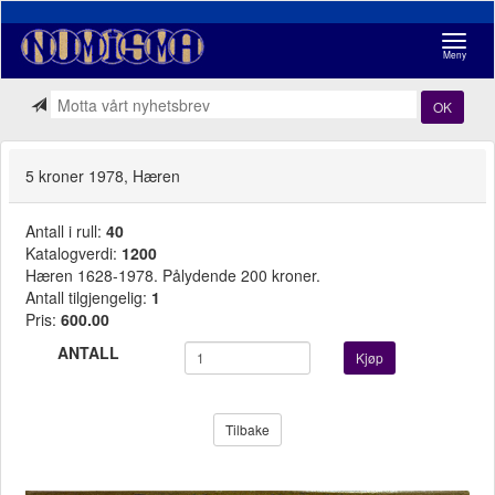
Navigasj
Meny
OK
5 kroner 1978, Hæren
Antall i rull:
40
Katalogverdi:
1200
Hæren 1628-1978. Pålydende 200 kroner.
Antall tilgjengelig:
1
Pris:
600.00
ANTALL
Kjøp
Tilbake