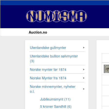
Auction.no
Utenlandske gullmynter
Utenlandske bullion sølvmynter
(3)
Norske mynter før 1874
Norske Mynter fra 1874
Norske minnemynter, nyheter
o.l.
Jubileumsmynt (11)
5 kroner Sandhill (6)