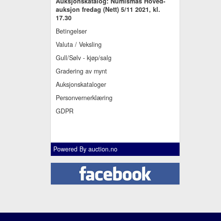
Auksjonskatalog: Numismas Hoved-
auksjon fredag (Nett) 5/11 2021, kl.
17.30
Betingelser
Valuta / Veksling
Gull/Sølv - kjøp/salg
Gradering av mynt
Auksjonskataloger
Personvernerklæring
GDPR
Powered By
auction.no