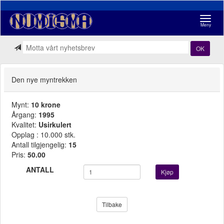
Navigasj
Meny
OK
Den nye myntrekken
Mynt:
10 krone
Årgang:
1995
Kvalitet:
Usirkulert
Opplag : 10.000 stk.
Antall tilgjengelig:
15
Pris:
50.00
ANTALL
Kjøp
Tilbake