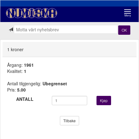
Navigasj
Meny
OK
1 kroner
Årgang:
1961
Kvalitet:
1
Antall tilgjengelig:
Ubegrenset
Pris:
5.00
ANTALL
Kjøp
Tilbake