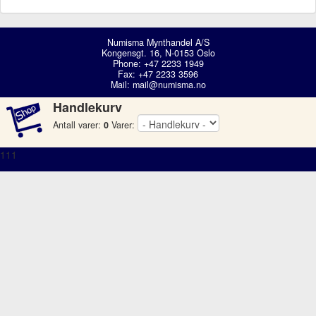
Numisma Mynthandel A/S
Kongensgt. 16, N-0153 Oslo
Phone: +47 2233 1949
Fax: +47 2233 3596
Mail:
mail@numisma.no
Handlekurv
Antall varer:
0
Varer:
111