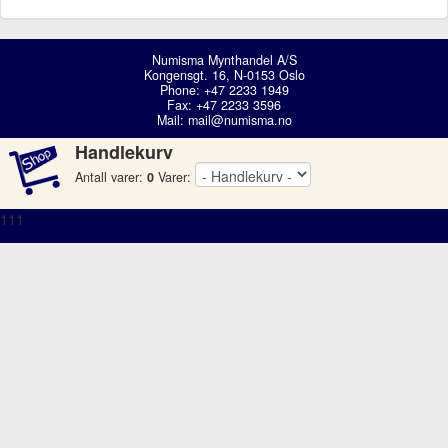
Numisma Mynthandel A/S
Kongensgt. 16, N-0153 Oslo
Phone: +47 2233 1949
Fax: +47 2233 3596
Mail:
mail@numisma.no
Handlekurv
Antall varer:
0
Varer:
111