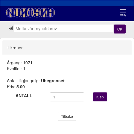
Navigasj
Meny
OK
1 kroner
Årgang:
1971
Kvalitet:
1
Antall tilgjengelig:
Ubegrenset
Pris:
5.00
ANTALL
Kjøp
Tilbake