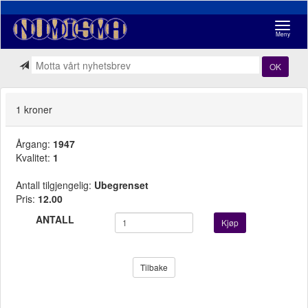
Navigasj
Meny
OK
1 kroner
Årgang:
1947
Kvalitet:
1
Antall tilgjengelig:
Ubegrenset
Pris:
12.00
ANTALL
Kjøp
Tilbake