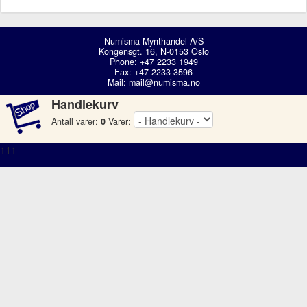
Numisma Mynthandel A/S
Kongensgt. 16, N-0153 Oslo
Phone: +47 2233 1949
Fax: +47 2233 3596
Mail:
mail@numisma.no
Handlekurv
Antall varer:
0
Varer:
111