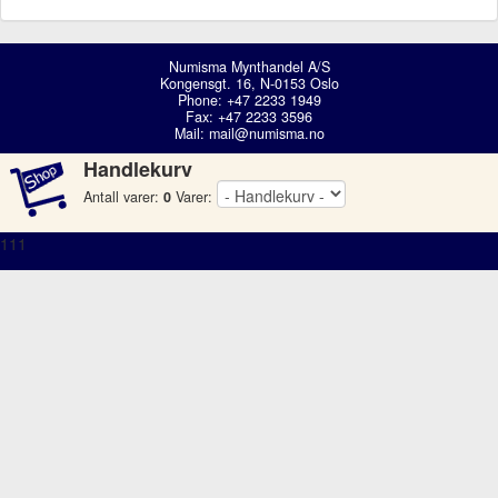
Numisma Mynthandel A/S
Kongensgt. 16, N-0153 Oslo
Phone: +47 2233 1949
Fax: +47 2233 3596
Mail:
mail@numisma.no
Handlekurv
Antall varer:
0
Varer:
111