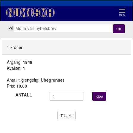
Navigasj
Meny
OK
1 kroner
Årgang:
1949
Kvalitet:
1
Antall tilgjengelig:
Ubegrenset
Pris:
10.00
ANTALL
Kjøp
Tilbake