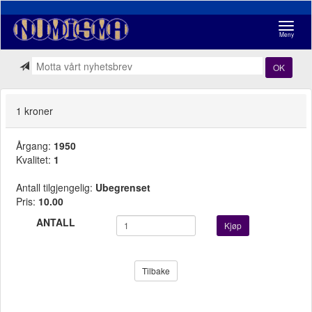
Navigasj
Meny
OK
1 kroner
Årgang:
1950
Kvalitet:
1
Antall tilgjengelig:
Ubegrenset
Pris:
10.00
ANTALL
Kjøp
Tilbake