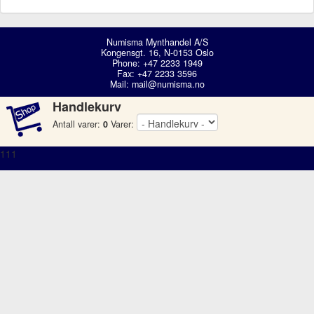
Numisma Mynthandel A/S
Kongensgt. 16, N-0153 Oslo
Phone: +47 2233 1949
Fax: +47 2233 3596
Mail:
mail@numisma.no
Handlekurv
Antall varer:
0
Varer:
111