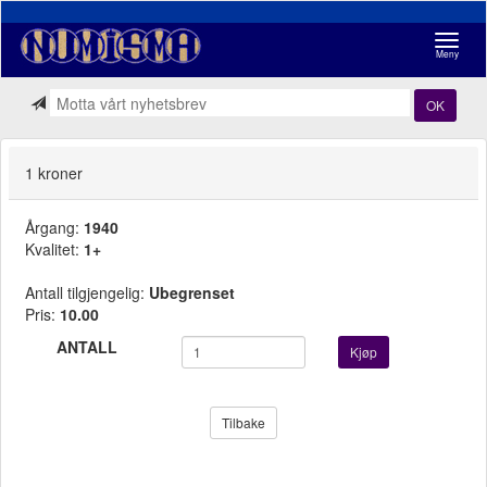
Navigasj
Meny
OK
1 kroner
Årgang:
1940
Kvalitet:
1+
Antall tilgjengelig:
Ubegrenset
Pris:
10.00
ANTALL
Kjøp
Tilbake