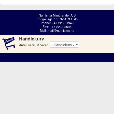
Numisma Mynthandel A/S
Kongensgt. 16, N-0153 Oslo
Phone: +47 2233 1949
Fax: +47 2233 3596
Mail:
mail@numisma.no
Handlekurv
Antall varer:
0
Varer:
111