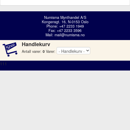
Numisma Mynthandel A/S
Kongensgt. 16, N-0153 Oslo
Phone: +47 2233 1949
Fax: +47 2233 3596
Mail:
mail@numisma.no
Handlekurv
Antall varer:
0
Varer:
111