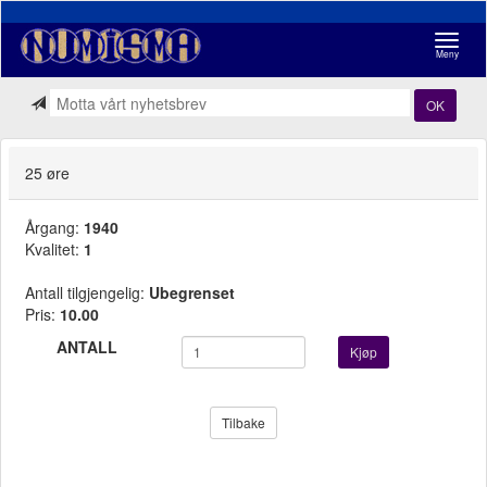
Navigasj
Meny
OK
25 øre
Årgang:
1940
Kvalitet:
1
Antall tilgjengelig:
Ubegrenset
Pris:
10.00
ANTALL
Kjøp
Tilbake