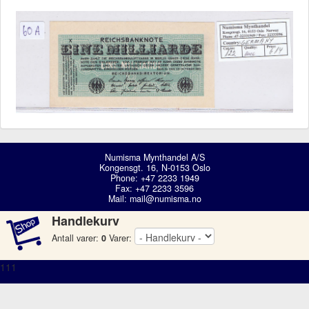
Numisma Mynthandel A/S
Kongensgt. 16, N-0153 Oslo
Phone: +47 2233 1949
Fax: +47 2233 3596
Mail:
mail@numisma.no
Handlekurv
Antall varer:
0
Varer:
111