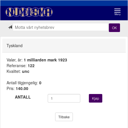
Navigasj
Meny
OK
Tyskland
Valør, år:
1 milliarden mark 1923
Referanse:
122
Kvalitet:
unc
Antall tilgjengelig:
0
Pris:
140.00
ANTALL
Kjøp
Tilbake