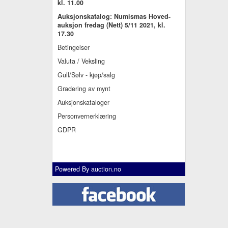
kl. 11.00
Auksjonskatalog: Numismas Hoved-
auksjon fredag (Nett) 5/11 2021, kl.
17.30
Betingelser
Valuta / Veksling
Gull/Sølv - kjøp/salg
Gradering av mynt
Auksjonskataloger
Personvernerklæring
GDPR
Powered By
auction.no