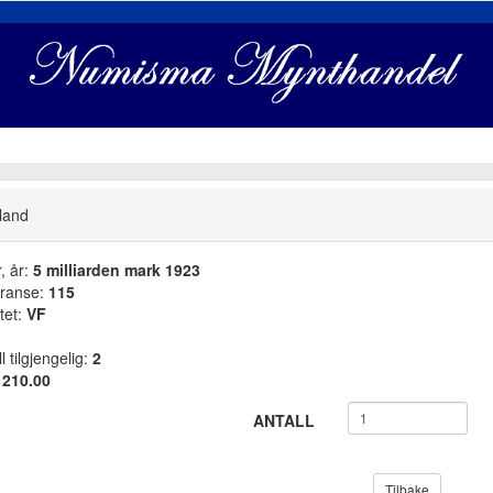
land
, år:
5 milliarden mark 1923
ranse:
115
tet:
VF
l tilgjengelig:
2
:
210.00
ANTALL
Tilbake