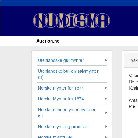
Auction.no
Utenlandske gullmynter
Tysk
Utenlandske bullion sølvmynter
Valør
(3)
Refe
Kvali
Norske mynter før 1874
Norske Mynter fra 1874
Antal
Pris
Norske minnemynter, nyheter
o.l.
Norske mynt- og proofsett
Norske myntruller