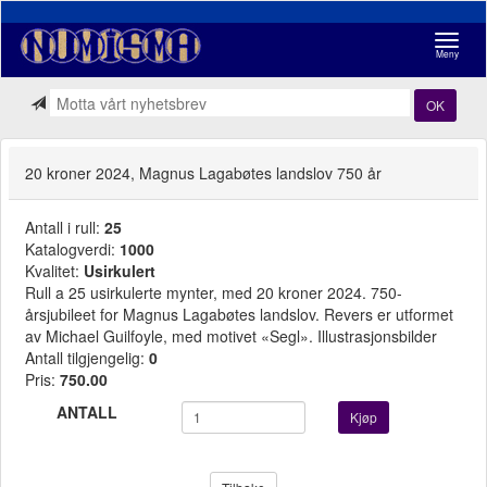
Navigasj
Meny
OK
20 kroner 2024, Magnus Lagabøtes landslov 750 år
Antall i rull:
25
Katalogverdi:
1000
Kvalitet:
Usirkulert
Rull a 25 usirkulerte mynter, med 20 kroner 2024. 750-
årsjubileet for Magnus Lagabøtes landslov. Revers er utformet
av Michael Guilfoyle, med motivet «Segl». Illustrasjonsbilder
Antall tilgjengelig:
0
Pris:
750.00
ANTALL
Kjøp