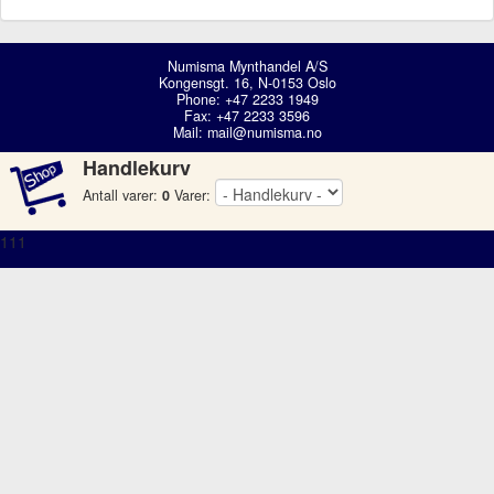
Numisma Mynthandel A/S
Kongensgt. 16, N-0153 Oslo
Phone: +47 2233 1949
Fax: +47 2233 3596
Mail:
mail@numisma.no
Handlekurv
Antall varer:
0
Varer:
111