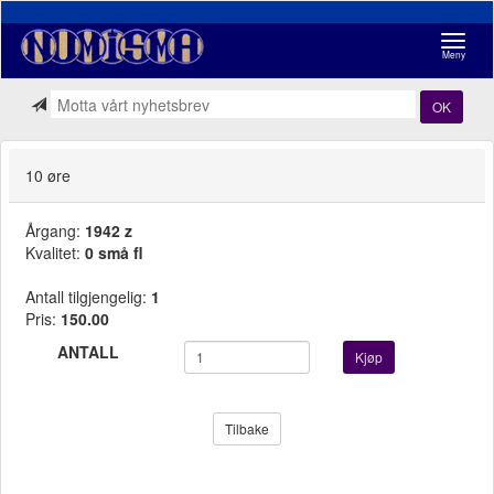
Navigasj
Meny
OK
10 øre
Årgang:
1942 z
Kvalitet:
0 små fl
Antall tilgjengelig:
1
Pris:
150.00
ANTALL
Kjøp
Tilbake