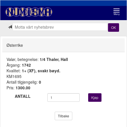
Navigasj
Meny
OK
Østerrike
Valør, betegnelse:
1/4 Thaler, Hall
Årgang:
1742
Kvalitet:
1+ (XF), svakt bøyd.
KM1695
Antall tilgjengelig:
0
Pris:
1300.00
ANTALL
Kjøp
Tilbake