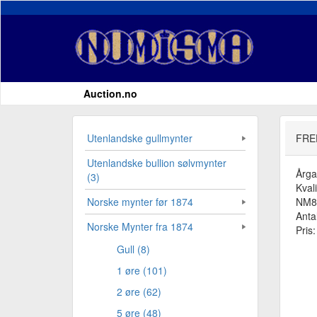
Auction.no
Utenlandske gullmynter
FRE
Utenlandske bullion sølvmynter
Årg
(3)
Kvali
NM8
Norske mynter før 1874
Antal
Norske Mynter fra 1874
Pris
Gull (8)
1 øre (101)
2 øre (62)
5 øre (48)