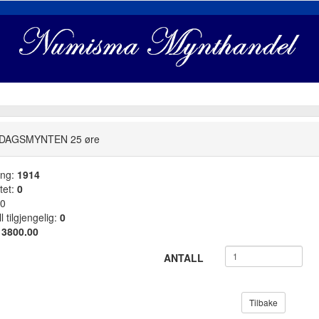
DAGSMYNTEN 25 øre
ang:
1914
tet:
0
0
l tilgjengelig:
0
:
3800.00
ANTALL
Tilbake