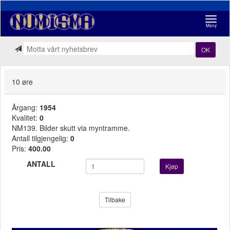
Navigasj
Meny
OK
10 øre
Årgang:
1954
Kvalitet:
0
NM139. Bilder skutt via myntramme.
Antall tilgjengelig:
0
Pris:
400.00
ANTALL
Kjøp
Tilbake