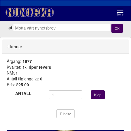
Navigasj
Meny
OK
1 kroner
Årgang:
1877
Kvalitet:
1-, riper revers
NM31
Antall tilgjengelig:
0
Pris:
225.00
ANTALL
Kjøp
Tilbake