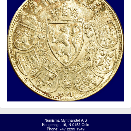
Numisma Mynthandel A/S
Kongensgt. 16, N-0153 Oslo
Phone: +47 2233 1949