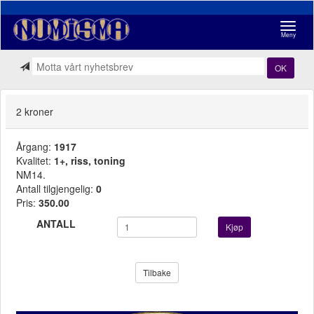
Navigasj
Meny
OK
2 kroner
Årgang:
1917
Kvalitet:
1+, riss, toning
NM14.
Antall tilgjengelig:
0
Pris:
350.00
ANTALL
Kjøp
Tilbake