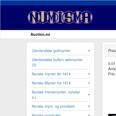
Auction.no
Utenlandske gullmynter
Pres
Utenlandske bullion sølvmynter
0,01
(3)
Antal
Pris
Norske mynter før 1874
Norske Mynter fra 1874
Norske minnemynter, nyheter
o.l.
Norske mynt- og proofsett
Norske myntruller