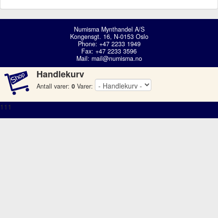
Numisma Mynthandel A/S
Kongensgt. 16, N-0153 Oslo
Phone: +47 2233 1949
Fax: +47 2233 3596
Mail:
mail@numisma.no
Handlekurv
Antall varer:
0
Varer:
111