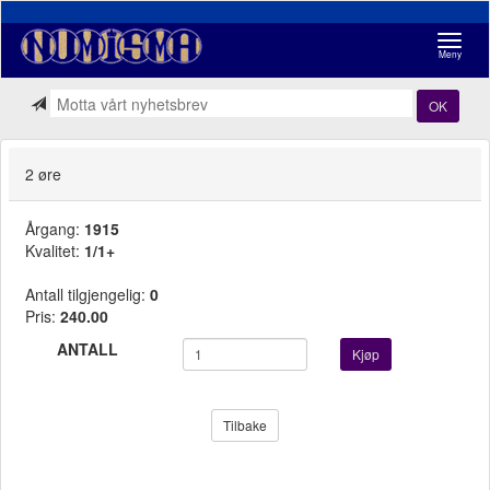
Navigasj
Meny
OK
2 øre
Årgang:
1915
Kvalitet:
1/1+
Antall tilgjengelig:
0
Pris:
240.00
ANTALL
Kjøp
Tilbake