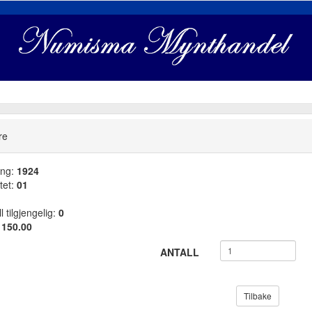
re
ang:
1924
tet:
01
l tilgjengelig:
0
:
150.00
ANTALL
Tilbake