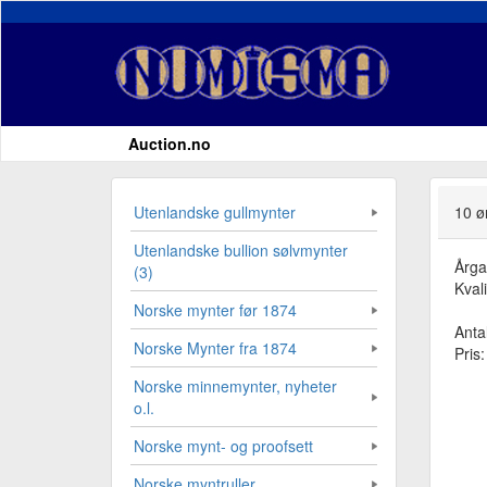
Auction.no
Utenlandske gullmynter
10 ø
Utenlandske bullion sølvmynter
Årg
(3)
Kvali
Norske mynter før 1874
Antal
Norske Mynter fra 1874
Pris
Norske minnemynter, nyheter
o.l.
Norske mynt- og proofsett
Norske myntruller