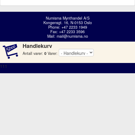
Numisma Mynthandel A/S
Kongensgt. 16, N-0153 Oslo
Phone: +47 2233 1949
Fax: +47 2233 3596
Mail:
mail@numisma.no
Handlekurv
Antall varer:
0
Varer:
111