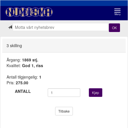
Navigasj
Meny
OK
3 skilling
Årgang:
1869 stj.
Kvalitet:
God 1, riss
Antall tilgjengelig:
1
Pris:
275.00
ANTALL
Kjøp
Tilbake