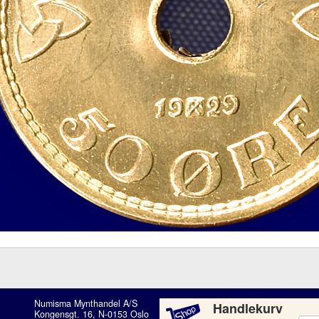
Numisma Mynthandel A/S
Handlekurv
Kongensgt. 16, N-0153 Oslo