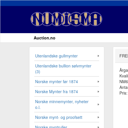
Auction.no
Utenlandske gullmynter
FRE
Utenlandske bullion sølvmynter
Årg
(3)
Kvali
NM62
Norske mynter før 1874
Antal
Norske Mynter fra 1874
Pris
Norske minnemynter, nyheter
o.l.
Norske mynt- og proofsett
Norske myntruller