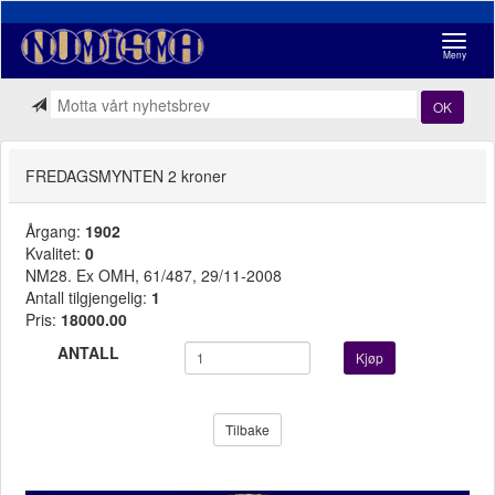
Navigasj
Meny
OK
FREDAGSMYNTEN 2 kroner
Årgang:
1902
Kvalitet:
0
NM28. Ex OMH, 61/487, 29/11-2008
Antall tilgjengelig:
1
Pris:
18000.00
ANTALL
Kjøp
Tilbake