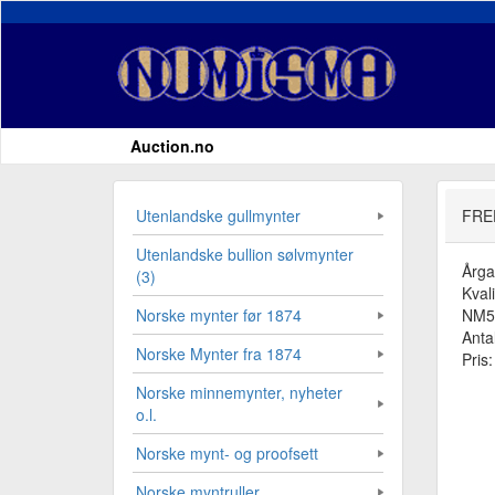
Auction.no
Utenlandske gullmynter
FRE
Utenlandske bullion sølvmynter
Årg
(3)
Kvali
NM59
Norske mynter før 1874
Antal
Norske Mynter fra 1874
Pris
Norske minnemynter, nyheter
o.l.
Norske mynt- og proofsett
Norske myntruller