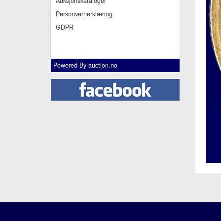
Auksjonskataloger
Personvernerklæring
GDPR
Powered By
auction.no