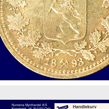
Numisma Mynthandel A/S
Handlekurv
Kongensgt. 16, N-0153 Oslo