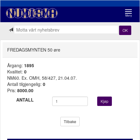
Navigasj
Meny
OK
FREDAGSMYNTEN 50 øre
Årgang:
1895
Kvalitet:
0
NM60. Ex. OMH, 58/427, 21.04.07.
Antall tilgjengelig:
0
Pris:
8000.00
ANTALL
Kjøp
Tilbake