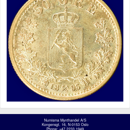
Numisma Mynthandel A/S
Kongensgt. 16, N-0153 Oslo
Phone: +47 2233 1949