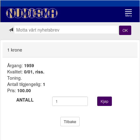
Navigasj
Meny
OK
1 krone
Årgang:
1959
Kvalitet:
0/01, riss.
Toning.
Antall tilgjengelig:
1
Pris:
100.00
ANTALL
Kjøp
Tilbake