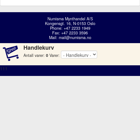
Numisma Mynthandel A/S
Kongensgt. 16, N-0153 Oslo
Phone: +47 2233 1949
Fax: +47 2233 3596
Mail:
mail@numisma.no
Handlekurv
Antall varer:
0
Varer:
111