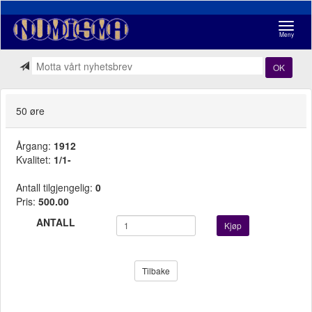
Navigasj
Meny
OK
50 øre
Årgang:
1912
Kvalitet:
1/1-
Antall tilgjengelig:
0
Pris:
500.00
ANTALL
Kjøp
Tilbake