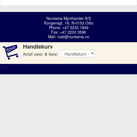
Numisma Mynthandel A/S
Kongensgt. 16, N-0153 Oslo
Phone: +47 2233 1949
Fax: +47 2233 3596
Mail:
mail@numisma.no
Handlekurv
Antall varer:
0
Varer:
111