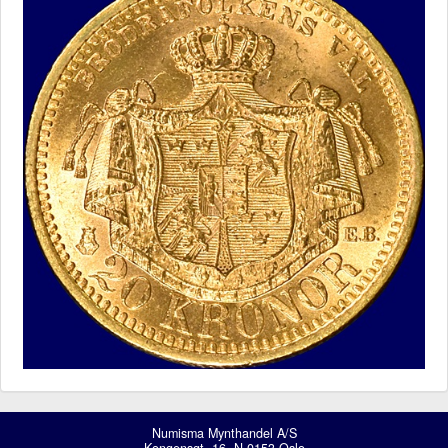
Numisma Mynthandel A/S