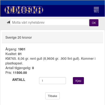
Navigasj
Meny
OK
Sverige 20 kronor
Årgang:
1901
Kvalitet:
01
KM765. 8,06 gr. rent gull (8,9606 gr. .900 fint gull). Kommer i
plastkapsel.
Antall tilgjengelig:
0
Pris:
11500.00
ANTALL
Kjøp
Tilbake