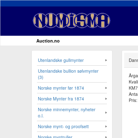
Auction.no
Utenlandske gullmynter
Danm
Utenlandske bullion sølvmynter
Årg
(3)
Kvali
KM791
Norske mynter før 1874
Antal
Norske Mynter fra 1874
Pris
Norske minnemynter, nyheter
o.l.
Norske mynt- og proofsett
Norske myntruller