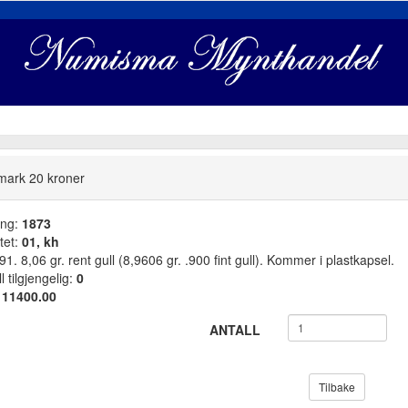
ark 20 kroner
ang:
1873
tet:
01, kh
. 8,06 gr. rent gull (8,9606 gr. .900 fint gull). Kommer i plastkapsel.
l tilgjengelig:
0
:
11400.00
ANTALL
Tilbake