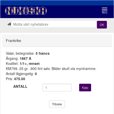
Navigasj
Meny
OK
Frankrike
Valør, betegnelse:
5 francs
Årgang:
1867 A
Kvalitet:
1/1+, renset
KM799. 25 gr. .900 fint sølv. Bilder skutt via myntramme.
Antall tilgjengelig:
0
Pris:
475.00
ANTALL
Kjøp
Tilbake