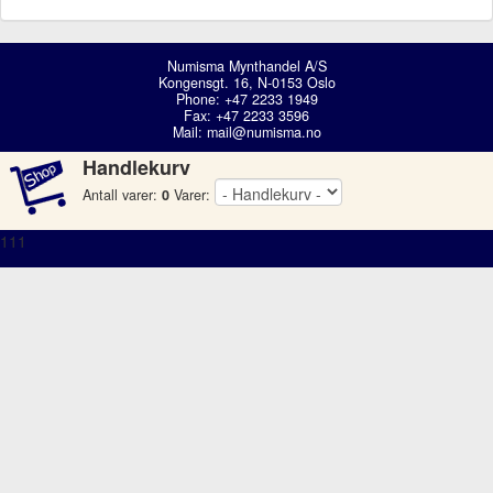
Numisma Mynthandel A/S
Kongensgt. 16, N-0153 Oslo
Phone: +47 2233 1949
Fax: +47 2233 3596
Mail:
mail@numisma.no
Handlekurv
Antall varer:
0
Varer:
111