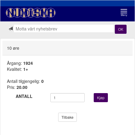
Navigasj
Meny
OK
10 øre
Årgang:
1924
Kvalitet:
1+
Antall tilgjengelig:
0
Pris:
20.00
ANTALL
Kjøp
Tilbake