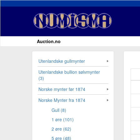
Auction.no
Utenlandske gullmynter
Utenlandske bullion sølvmynter
(3)
Norske mynter før 1874
Norske Mynter fra 1874
Gull (8)
1 øre (101)
2 øre (62)
5 øre (48)